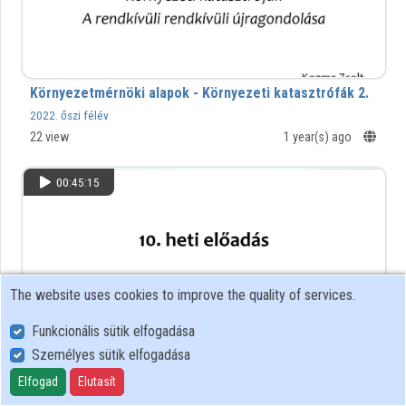
Környezetmérnöki alapok - Környezeti katasztrófák 2.
2022. őszi félév
22 view
1 year(s) ago
00:45:15
The website uses cookies to improve the quality of services.
Funkcionális sütik elfogadása
Személyes sütik elfogadása
Elfogad
Elutasít
Környezetmérnöki alapok - Környezeti katasztrófák 1.