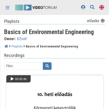
Skip header
Skip menu
Skip content
Playlists
előadás
Home
Basics of Environmental Engineering
Log In
Owner:
KZsolt
Discovery
Playlists
Basics of Environmental Engineering
Categories
Recordings
Playlists
Organizations
00:42:46
Contributors
Appearance:
light