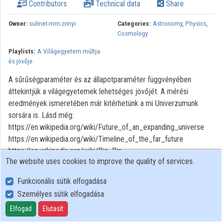
Contributors
Technical data
Share
Owner:
sulinet-mm-zrinyi
Categories:
Astronomy
,
Physics
,
Cosmology
Playlists:
A Világegyetem múltja
és jövője
A sűrűségparaméter és az állapotparaméter függvényében
áttekintjük a világegyetemek lehetséges jövőjét. A mérési
eredmények ismeretében már kitérhetünk a mi Univerzumunk
sorsára is. Lásd még:
https://en.wikipedia.org/wiki/Future_of_an_expanding_universe
https://en.wikipedia.org/wiki/Timeline_of_the_far_future
https://en.wikipedia.org/wiki/Big_Rip
The website uses cookies to improve the quality of services.
Funkcionális sütik elfogadása
Személyes sütik elfogadása
User Policy
Adatkezelési tájékoztató (en)
Elfogad
Elutasít
Cookie Policy