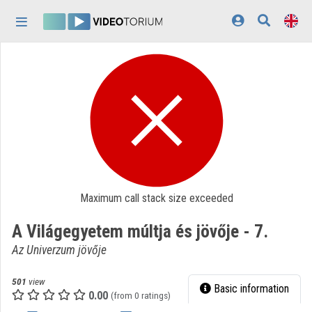
Skip header
Skip menu
Skip content
Home
Log In
Discovery
Categories
Playlists
Maximum call stack size exceeded
Organizations
A Világegyetem múltja és jövője - 7.
Contributors
Az Univerzum jövője
Appearance:
light
501
view
Basic information
0.00
(from 0 ratings)