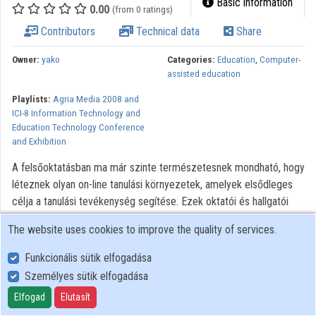
Basic information
0.00
(from 0 ratings)
Contributors
Technical data
Share
Owner:
yako
Categories:
Education
,
Computer-
assisted education
Playlists:
Agria Media 2008 and
ICI-8 Information Technology and
Education Technology Conference
and Exhibition
A felsőoktatásban ma már szinte természetesnek mondható, hogy
léteznek olyan on-line tanulási környezetek, amelyek elsődleges
célja a tanulási tevékenység segítése. Ezek oktatói és hallgatói
használata még nem általános, de az elmúlt évek hétköznapi
The website uses cookies to improve the quality of services.
tapasztalatai, a felhasználók felől érkező elvárások, a megoldott
problémák, a fejlesztési kísérletek, vagy akár a naplózott on-line
Funkcionális sütik elfogadása
tevékenységek rendszeres statisztikai elemzése már megfelelő
Személyes sütik elfogadása
alapot adhat a folyamatos fejlesztésre. On-line tanulási
Elfogad
Elutasít
környezetet létrehozni nagyon egyszerű, működtetni változó