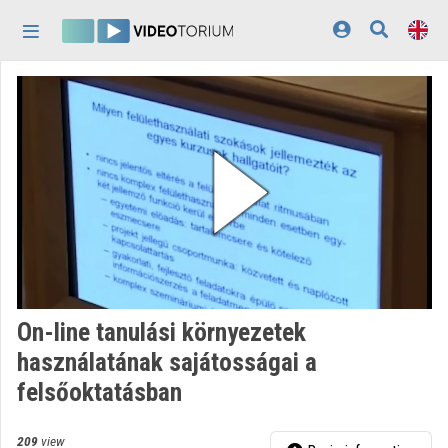
Skip header
Skip menu
Skip content
Home
Log In
Discovery
Categories
Playlists
Organizations
On-line tanulási környezetek
Contributors
használatának sajátosságai a
felsőoktatásban
Appearance:
light
209
view