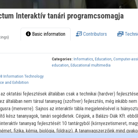
ctum Interaktív tanári programcsomagja
Basic information
Contributors
Techni
tings)
Categories:
Informatics
,
Education
,
Computer-assi
education
,
Educational multimedia
-8 Information Technology
e and Exhibition
az oktatási fejlesztések általában csak a technikai (hardver) fejlesztés
shez általában nem társul tananyag (szoftver) fejlesztés, még inkább nem
usra (menverre). Sajnos az interaktív tábla megjelenésével is hiányozt
ítő kész tananyagok, tanári segédletek. Cégünk, a Balázs-Diák Kft. ebből
nteraktív tananyag fejlesztését 10 tantárgyból (környezetismeret, magy
émet, fizika, kémia, biológia, földrajz). A tananyagszerzőink mind gyako