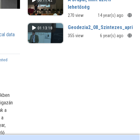
00:11:42
lehetőség
270 view
14 year(s) ago
Geodezia2_08_Szintezes_apriori
01:13:18
cal data
355 view
6 year(s) ago
sted
ekben
 igazán
ak a
 a
ar,
rló