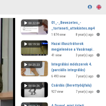
01_-_Bevezetes_-
00:22:00
_torteneti_attekintes.mp4
1 874 view
8 year(s) ago
Hazai illusztrátorok
00:19:50
megjelenése a Vasárnapi
Ujság lapjain az 1860-as
41 view
3 year(s) ago
években
Integrálási módszerek 4.
00:25:23
(parciális integrálás)
6 493 view
7 year(s) ago
Csárdás (Berettyóújfalu)
00:00:26
927 view
7 year(s) ago
A Drupal, mint üzleti