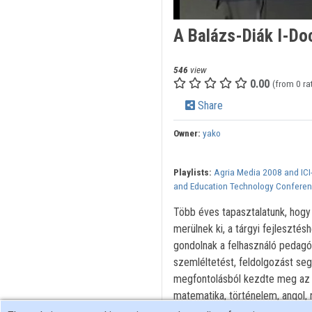
A Balázs-Diák I-Do
546
view
0.00
(from 0 ra
Share
Owner:
yako
Playlists:
Agria Media 2008 and ICI
and Education Technology Conferenc
Több éves tapasztalatunk, hogy 
merülnek ki, a tárgyi fejleszté
gondolnak a felhasználó pedagóg
szemléltetést, feldolgozást seg
megfontolásból kezdte meg az i
matematika, történelem, angol, n