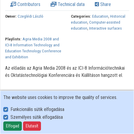
Contributors
Technical data
Share
Owner:
Czeglédi László
Categories:
Education
,
Historical
education
,
Computer-assisted
education
,
Interactive surfaces
Playlists:
Agria Media 2008 and
ICI-8 Information Technology and
Education Technology Conference
and Exhibition
Az előadás az Agria Media 2008 és az ICI-8 Információtechnikai
és Oktatástechnológiai Konferenciára és Kiállításon hangzott el.
The website uses cookies to improve the quality of services.
Funkcionális sütik elfogadása
Személyes sütik elfogadása
User Policy
Adatkezelési tájékoztató (en)
Elfogad
Elutasít
Cookie Policy