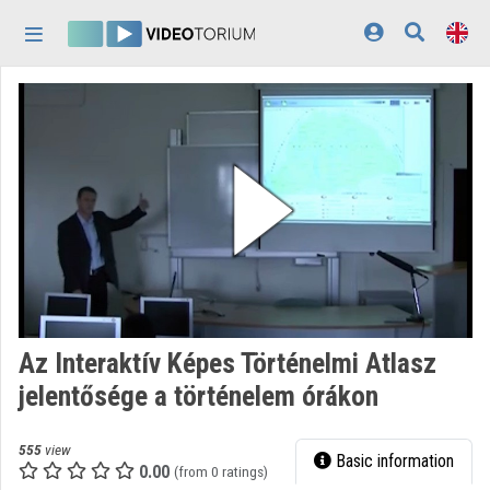
Skip header
Skip menu
Skip content
Home
Log In
Discovery
Categories
Playlists
Organizations
Az Interaktív Képes Történelmi Atlasz
Contributors
jelentősége a történelem órákon
Appearance:
light
555
view
Basic information
0.00
(from 0 ratings)