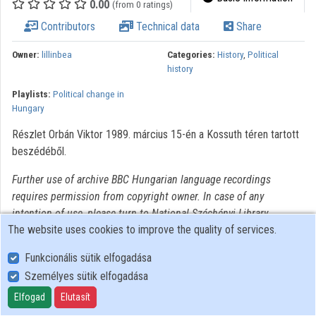
0.00
(from 0 ratings)
Contributors
Technical data
Share
Owner:
lillinbea
Categories:
History
,
Political
history
Playlists:
Political change in
Hungary
Részlet Orbán Viktor 1989. március 15-én a Kossuth téren tartott
beszédéből.
Further use of archive BBC Hungarian language recordings
requires permission from copyright owner. In case of any
intention of use, please turn to National Széchényi Library
The website uses cookies to improve the quality of services.
Collection of Historical Interviews.
Funkcionális sütik elfogadása
Személyes sütik elfogadása
User Policy
Adatkezelési tájékoztató (en)
Elfogad
Elutasít
Cookie Policy