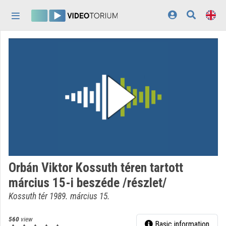
Skip header
Skip menu
Skip content
Home
Log In
Discovery
Categories
Playlists
Organizations
Orbán Viktor Kossuth téren tartott
Contributors
március 15-i beszéde /részlet/
Appearance:
light
Kossuth tér 1989. március 15.
560
view
Basic information