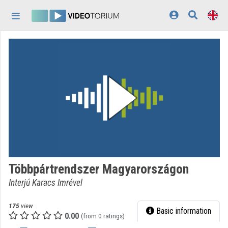
Skip header
Skip menu
Skip content
Home
Log In
Discovery
Categories
Playlists
Organizations
Többpártrendszer Magyarországon
Contributors
Interjú Karacs Imrével
Appearance:
light
175
view
Basic information
0.00
(from 0 ratings)