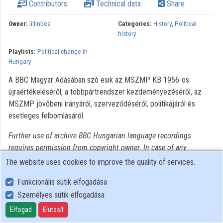
Contributors
Technical data
Share
Owner:
lillinbea
Categories:
History
,
Political
history
Playlists:
Political change in
Hungary
A BBC Magyar Adásában szó esik az MSZMP KB 1956-os
újraértékeléséről, a többpártrendszer kezdeményezéséről, az
MSZMP jövőbeni irányáról, szerveződéséről, politikájáról és
esetleges felbomlásáról.
Further use of archive BBC Hungarian language recordings
requires permission from copyright owner. In case of any
intention of use, please turn to National Széchényi Library
The website uses cookies to improve the quality of services.
Collection of Historical Interviews.
Funkcionális sütik elfogadása
Személyes sütik elfogadása
User Policy
Adatkezelési tájékoztató (en)
Elfogad
Elutasít
Cookie Policy