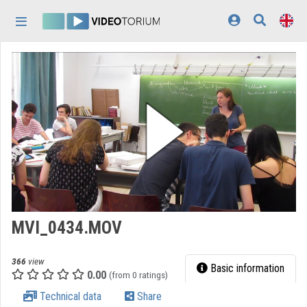
Skip header
Skip menu
Skip content
Home
Log In
Discovery
Categories
Playlists
Organizations
MVI_0434.MOV
Contributors
366
view
Appearance:
light
Basic information
0.00
(from 0 ratings)
Technical data
Share