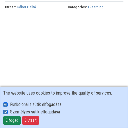
Owner:
Gábor Palkó
Categories:
E-learning
The website uses cookies to improve the quality of services.
Funkcionális sütik elfogadása
Személyes sütik elfogadása
User Policy
Adatkezelési tájékoztató (en)
Elfogad
Elutasít
Cookie Policy