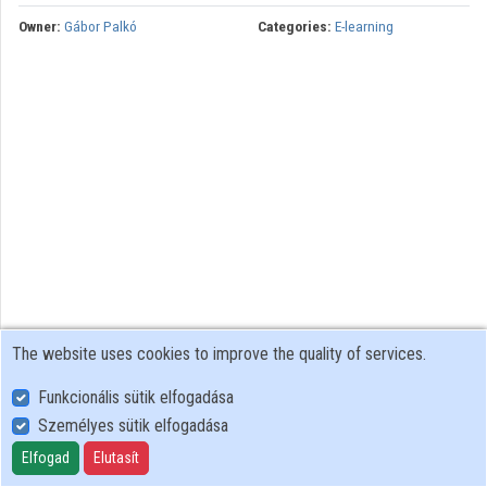
Owner:
Gábor Palkó
Categories:
E-learning
The website uses cookies to improve the quality of services.
Funkcionális sütik elfogadása
Személyes sütik elfogadása
User Policy
Adatkezelési tájékoztató (en)
Elfogad
Elutasít
Cookie Policy