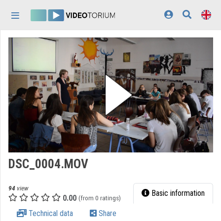
Skip header
Skip menu
Skip content
Home
Log In
Discovery
Categories
Playlists
Organizations
DSC_0004.MOV
Contributors
94
view
Appearance:
light
Basic information
0.00
(from 0 ratings)
Technical data
Share