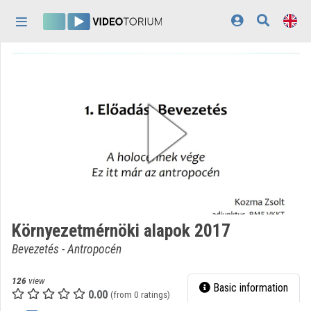
Skip header
Skip menu
Skip content
Home
Log In
Discovery
Categories
Playlists
Organizations
Környezetmérnöki alapok 2017
Contributors
Bevezetés - Antropocén
Appearance:
light
126
view
Basic information
0.00
(from 0 ratings)