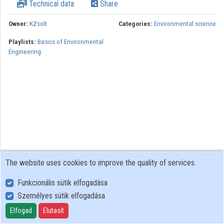
Technical data
Share
Owner:
KZsolt
Categories:
Environmental science
Playlists:
Basics of Environmental
Engineering
The website uses cookies to improve the quality of services.
Funkcionális sütik elfogadása
Személyes sütik elfogadása
User Policy
Adatkezelési tájékoztató (en)
Elfogad
Elutasít
Cookie Policy