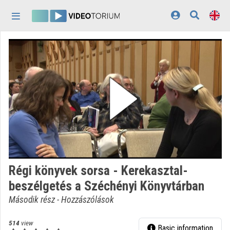
Skip header
Skip menu
Skip content
Home
Log In
Discovery
Categories
Playlists
Organizations
Régi könyvek sorsa - Kerekasztal-
Contributors
beszélgetés a Széchényi Könyvtárban
Appearance:
light
Második rész - Hozzászólások
514
view
Basic information