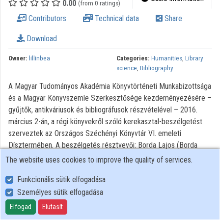
0.00
(from 0 ratings)
Contributors
Technical data
Share
Download
Owner:
lillinbea
Categories:
Humanities
,
Library
science
,
Bibliography
A Magyar Tudományos Akadémia Könyvtörténeti Munkabizottsága
és a Magyar Könyvszemle Szerkesztősége kezdeményezésére –
gyűjtők, antikváriusok és bibliográfusok részvételével – 2016.
március 2-án, a régi könyvekről szóló kerekasztal-beszélgetést
szerveztek az Országos Széchényi Könyvtár VI. emeleti
Dísztermében. A beszélgetés résztvevői: Borda Lajos (Borda
Antikvárium), Heltai János (Országos Széchényi Könyvtár), H.
The website uses cookies to improve the quality of services.
Hubert Gabriella (Evangélikus Országos Könyvtár), P. Vásárhelyi
Funkcionális sütik elfogadása
Judit (Országos Széchényi Könyvtár), Sz. Nagy László (Pázmány
Személyes sütik elfogadása
Péter Katolikus Egyetem) és V. Ecsedy Judit (Országos
Széchényi Könyvtár) Moderátor: Monok István (MTA Könyvtár- és
Elfogad
Elutasít
Információközpont). A beszélgetés témái: A bibliográfiai egység