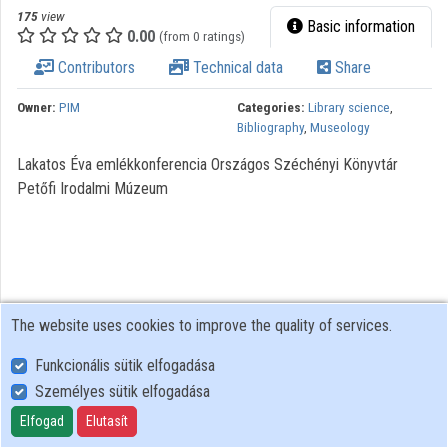
175
view
Basic information
0.00
(from 0 ratings)
Contributors
Technical data
Share
Owner:
PIM
Categories:
Library science
,
Bibliography
,
Museology
Lakatos Éva emlékkonferencia Országos Széchényi Könyvtár
Petőfi Irodalmi Múzeum
The website uses cookies to improve the quality of services.
Funkcionális sütik elfogadása
Személyes sütik elfogadása
User Policy
Adatkezelési tájékoztató (en)
Elfogad
Elutasít
Cookie Policy