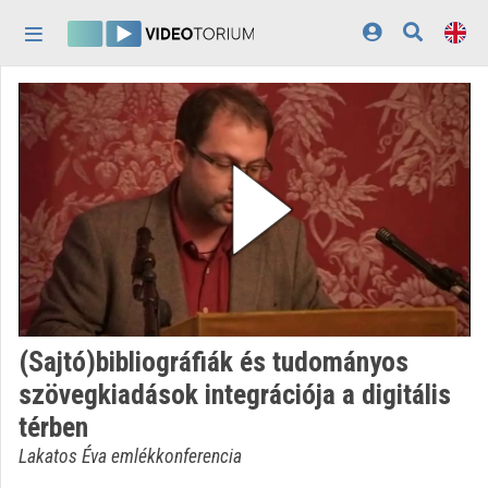
Skip header
Skip menu
Skip content
Home
Log In
Discovery
Categories
Playlists
Organizations
(Sajtó)bibliográfiák és tudományos
Contributors
szövegkiadások integrációja a digitális
térben
Appearance:
light
Lakatos Éva emlékkonferencia