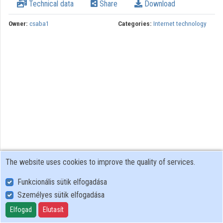
Technical data
Share
Download
Owner:
csaba1
Categories:
Internet technology
The website uses cookies to improve the quality of services.
Funkcionális sütik elfogadása
Személyes sütik elfogadása
User Policy
Adatkezelési tájékoztató (en)
Elfogad
Elutasít
Cookie Policy