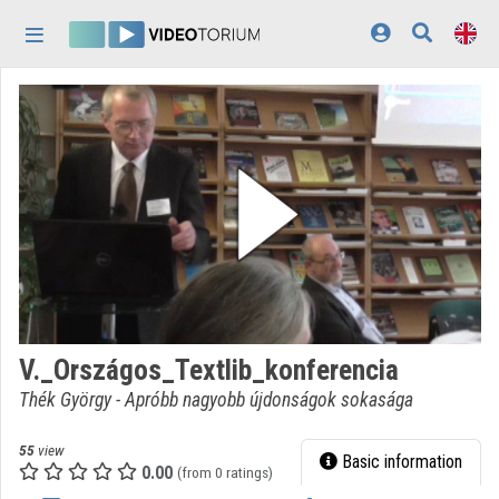
Skip header
Skip menu
Skip content
Home
Log In
Discovery
Categories
Playlists
Organizations
V._Országos_Textlib_konferencia
Contributors
Thék György - Apróbb nagyobb újdonságok sokasága
Appearance:
light
55
view
Basic information
0.00
(from 0 ratings)