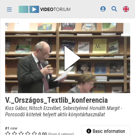
Skip header
Skip menu
Skip content
Home
Log In
Discovery
Categories
Playlists
Organizations
V._Országos_Textlib_konferencia
Contributors
Kiss Gábor, Nitsch Erzsébet, Sebestyénné Horváth Margit -
Porosodó kötetek helyett aktív könyvtárhasználat
Appearance:
light
81
view
Basic information
0.00
(from 0 ratings)