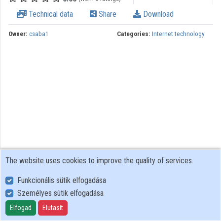
Technical data
Share
Download
Owner:
csaba1
Categories:
Internet technology
The website uses cookies to improve the quality of services.
Funkcionális sütik elfogadása
Személyes sütik elfogadása
User Policy
Adatkezelési tájékoztató (en)
Elfogad
Elutasít
Cookie Policy