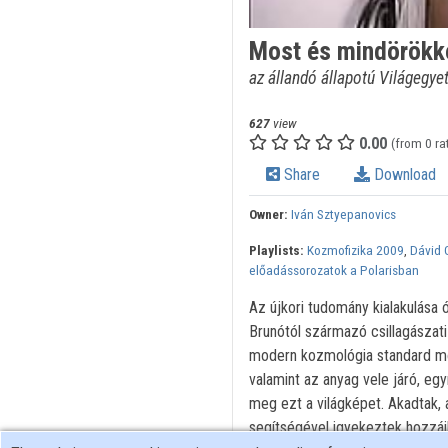
Most és mindörökk
az állandó állapotú Világegy
627
view
0.00
(from 0 ra
Share
Download
Owner:
Iván Sztyepanovics
Playlists:
Kozmofizika 2009
,
Dávid G
előadássorozatok a Polarisban
Az újkori tudomány kialakulása 
Brunótól származó csillagászati
modern kozmológia standard mo
valamint az anyag vele járó, eg
meg ezt a világképet. Akadtak,
segítségével igyekeztek hozzáil