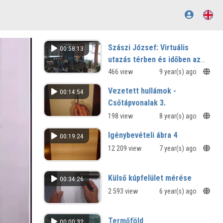
Szászi József: Virtuális
00:58:13
utazás térben és időben az
európai miniállamokban
466 view
9 year(s) ago
Vezetett hullámok -
00:14:54
Csőtápvonalak 3.
198 view
8 year(s) ago
Igénybevételi ábra 4
00:19:24
12 209 view
7 year(s) ago
Külső kúpfelület mérése
00:34:26
2 593 view
6 year(s) ago
Termőföld
00:00:32