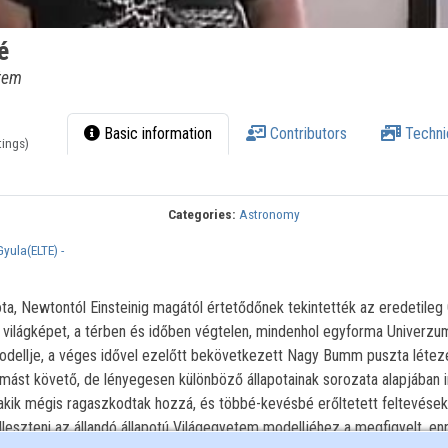
é
etem
Basic information
Contributors
Techni
tings)
Categories:
Astronomy
yula(ELTE) -
óta, Newtontól Einsteinig magától értetődőnek tekintették az eredetileg
 világképet, a térben és időben végtelen, mindenhol egyforma Univerzu
dellje, a véges idővel ezelőtt bekövetkezett Nagy Bumm puszta létez
ymást követő, de lényegesen különböző állapotainak sorozata alapjában i
 akik mégis ragaszkodtak hozzá, és többé-kevésbé erőltetett feltevések
leszteni az állandó állapotú Világegyetem modelljéhez a megfigyelt, en