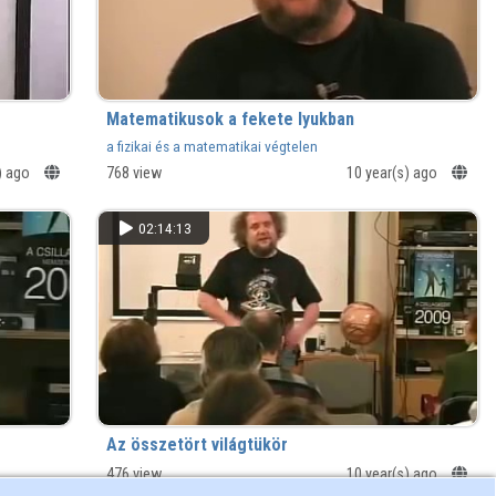
Matematikusok a fekete lyukban
a fizikai és a matematikai végtelen
) ago
768 view
10 year(s) ago
02:14:13
Az összetört világtükör
476 view
10 year(s) ago