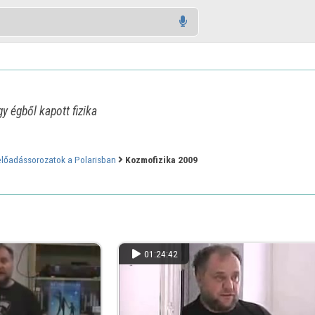
y égből kapott fizika
 előadássorozatok a Polarisban
Kozmofizika 2009
01:24:42