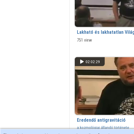
Lakható és lakhatatlan Vil
751 view
02:02:29
Eredendő antigravitáció
a kozmológiai állandó története