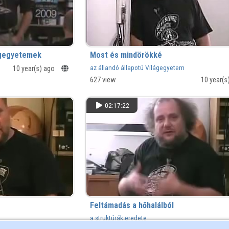
ágegyetemek
Most és mindörökké
az állandó állapotú Világegyetem
10 year(s) ago
627 view
10 year(s
02:17:22
Feltámadás a hőhalálból
a struktúrák eredete