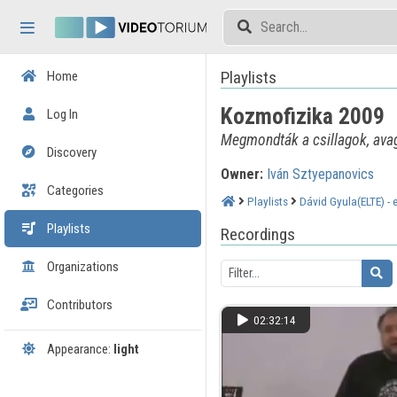
Skip header
Skip menu
Skip content
Playlists
Home
Kozmofizika 2009
Log In
Megmondták a csillagok, avag
Discovery
Owner:
Iván Sztyepanovics
Categories
Playlists
Dávid Gyula(ELTE) -
Playlists
Recordings
Organizations
Contributors
02:32:14
Appearance:
light