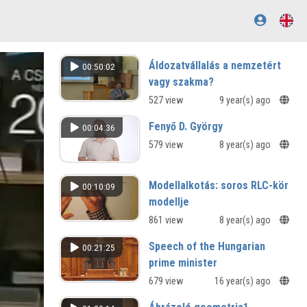
Áldozatvállalás a nemzetért
00:50:02
vagy szakma?
527 view
9 year(s) ago
Fenyő D. György
00:04:36
579 view
8 year(s) ago
Modellalkotás: soros RLC-kör
00:10:09
modellje
861 view
8 year(s) ago
Speech of the Hungarian
00:21:25
prime minister
679 view
16 year(s) ago