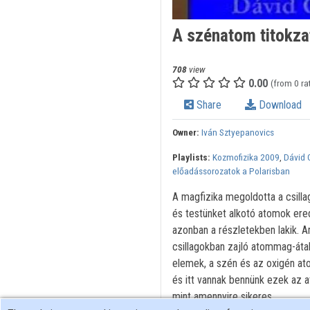
A szénatom titokza
708
view
0.00
(from 0 ra
Share
Download
Owner:
Iván Sztyepanovics
Playlists:
Kozmofizika 2009
,
Dávid G
előadássorozatok a Polarisban
A magfizika megoldotta a csill
és testünket alkotó atomok ered
azonban a részletekben lakik. 
csillagokban zajló atommag-átal
elemek, a szén és az oxigén ato
és itt vannak bennünk ezek az a
mint amennyire sikeres.