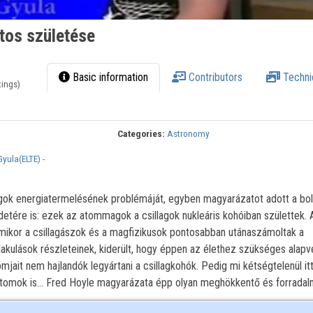
tos születése
Basic information
Contributors
Techni
tings)
Categories:
Astronomy
yula(ELTE) -
agok energiatermelésének problémáját, egyben magyarázatot adott a bo
etére is: ezek az atommagok a csillagok nukleáris kohóiban születtek.
Amikor a csillagászok és a magfizikusok pontosabban utánaszámoltak a
akulások részleteinek, kiderült, hogy éppen az élethez szükséges alapv
mjait nem hajlandók legyártani a csillagkohók. Pedig mi kétségtelenül it
tomok is... Fred Hoyle magyarázata épp olyan meghökkentő és forradalm