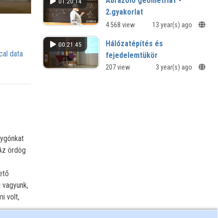
Ábrázoló geometria1 -
01:20:14
2.gyakorlat
4 568 view
13 year(s) ago
Hálózatépítés és
00:21:45
cal data
fejedelemtükör
Janus Pannonius Renatus-
207 view
3 year(s) ago
költeményeinek diplomáciai és
eszmetörténeti kontextusai
lygónkat
 Az ördög
ető
t vagyunk,
i volt,