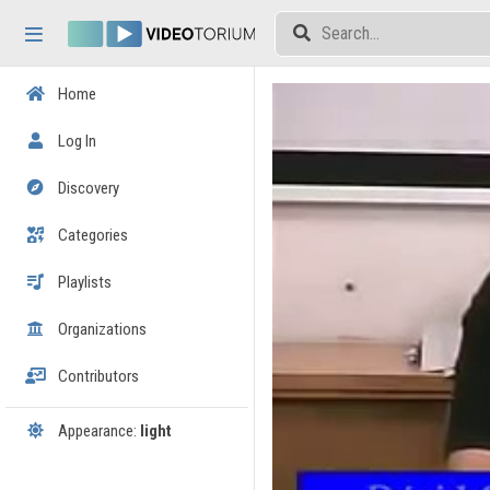
Skip header
Skip menu
Skip content
Home
Log In
Discovery
Categories
Playlists
Organizations
Contributors
Appearance:
light