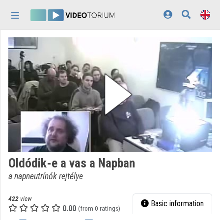
Skip header
Skip menu
Skip content
Home
Log In
Discovery
Categories
Playlists
Organizations
Oldódik-e a vas a Napban
Contributors
a napneutrínók rejtélye
Appearance:
light
422
view
Basic information
0.00
(from 0 ratings)