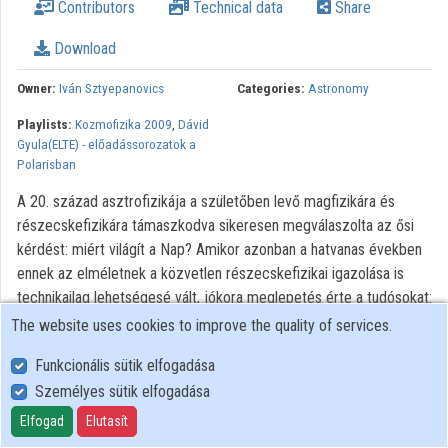
Contributors
Technical data
Share
Download
Owner:
Iván Sztyepanovics
Categories:
Astronomy
Playlists:
Kozmofizika 2009
,
Dávid
Gyula(ELTE) - előadássorozatok a
Polarisban
A 20. század asztrofizikája a születőben levő magfizikára és
részecskefizikára támaszkodva sikeresen megválaszolta az ősi
kérdést: miért világít a Nap? Amikor azonban a hatvanas években
ennek az elméletnek a közvetlen részecskefizikai igazolása is
technikailag lehetségesé vált, jókora meglepetés érte a tudósokat:
a Nap sokkal kevesebb neutrínót, illékony elemi részecskét
The website uses cookies to improve the quality of services.
sugárzott ki, mint azt az elmélet jósolta. Ki a hibás? A detektorok,
Funkcionális sütik elfogadása
a magfizikai modellek, a Nap szerkezetére vonatlkozó
Személyes sütik elfogadása
ismereteink, esetleg maga a neutrínó? Ez a kérdés végigkísérte az
utóbbi fél évszázadot, és csak az ezredforduló után nyert
Elfogad
Elutasít
megnyugtató (és meglepő) magyarázatot.