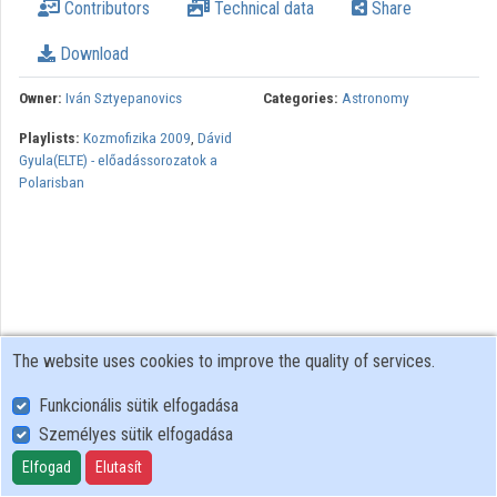
Contributors
Technical data
Share
Download
Owner:
Iván Sztyepanovics
Categories:
Astronomy
Playlists:
Kozmofizika 2009
,
Dávid
Gyula(ELTE) - előadássorozatok a
Polarisban
The website uses cookies to improve the quality of services.
Funkcionális sütik elfogadása
Személyes sütik elfogadása
User Policy
Adatkezelési tájékoztató (en)
Elfogad
Elutasít
Cookie Policy