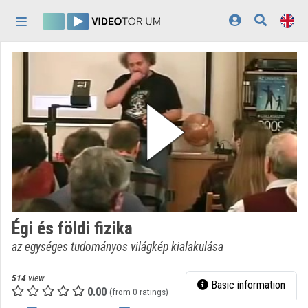
Skip header
Skip menu
Skip content
Home
Log In
Discovery
Categories
Playlists
Organizations
Égi és földi fizika
Contributors
az egységes tudományos világkép kialakulása
Appearance:
light
514
view
Basic information
0.00
(from 0 ratings)