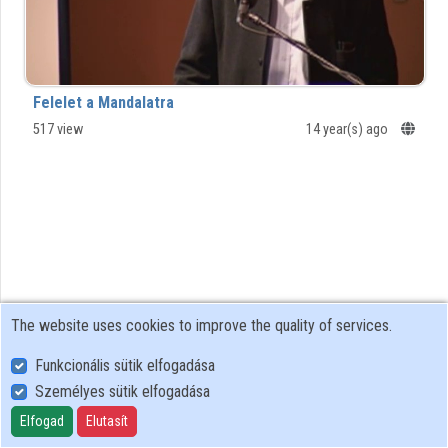
Felelet a Mandalatra
517 view
14 year(s) ago
The website uses cookies to improve the quality of services.
Funkcionális sütik elfogadása
Személyes sütik elfogadása
User Policy
Adatkezelési tájékoztató (en)
Elfogad
Elutasít
Cookie Policy