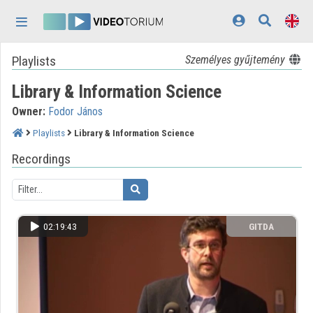
Skip header
Skip menu
Skip content
Playlists
Személyes gyűjtemény
Home
Library & Information Science
Log In
Owner:
Fodor János
Discovery
Playlists
Library & Information Science
Categories
Recordings
Playlists
Organizations
02:19:43
GITDA
Contributors
Appearance:
light