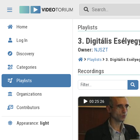
Skip header
Skip menu
Skip content
Playlists
Home
3. Digitális Esélye
Log In
Owner:
NJSZT
Discovery
Playlists
3. Digitális Esély
Categories
Recordings
Playlists
Organizations
00:25:26
Contributors
Appearance:
light