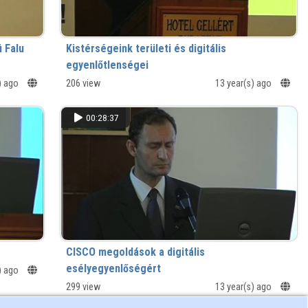
i Falu
Kistérségeink területi és digitális
egyenlőtlenségei
) ago
206 view
13 year(s) ago
00:28:37
CISCO megoldások a digitális
esélyegyenlőségért
) ago
299 view
13 year(s) ago