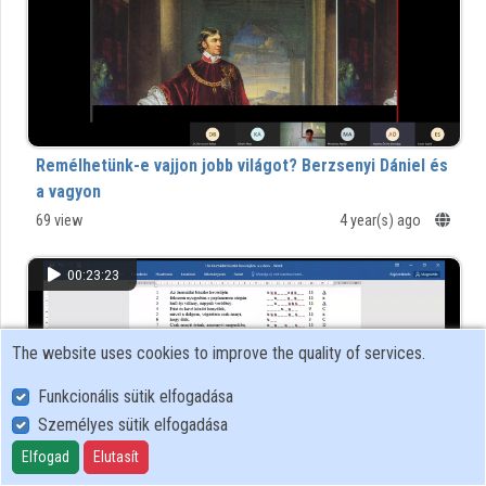
Remélhetünk-e vajjon jobb világot? Berzsenyi Dániel és
a vagyon
69 view
4 year(s) ago
00:23:23
The website uses cookies to improve the quality of services.
Funkcionális sütik elfogadása
Személyes sütik elfogadása
Elfogad
Elutasít