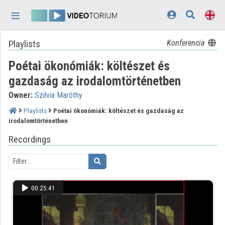
Skip header
Skip menu
Skip content
Playlists
Konferencia
Home
Poétai ökonómiák: költészet és
Log In
gazdaság az irodalomtörténetben
Discovery
Owner:
Szilvia Maróthy
Categories
Playlists
Poétai ökonómiák: költészet és gazdaság az
irodalomtörténetben
Playlists
Recordings
Organizations
Contributors
00:25:41
Appearance:
light