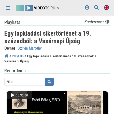
Skip header
Skip menu
Skip content
Playlists
Konferencia
Home
Egy lapkiadási sikertörténet a 19.
Log In
századból: a Vasárnapi Újság
Discovery
Owner:
Szilvia Maróthy
Categories
Playlists
Egy lapkiadási sikertörténet a 19. századból: a
Vasárnapi Újság
Playlists
Recordings
Organizations
Contributors
00:32:00
Appearance:
light