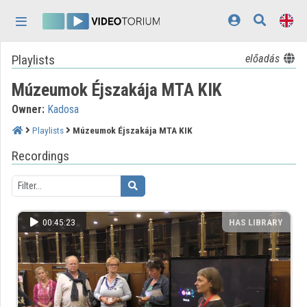
Skip header
Skip menu
Skip content
Playlists
előadás
Home
Múzeumok Éjszakája MTA KIK
Log In
Owner:
Kadosa
Discovery
Playlists
Múzeumok Éjszakája MTA KIK
Categories
Recordings
Playlists
Organizations
00:45:23
HAS LIBRARY
Contributors
Appearance:
light