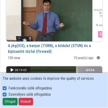
A jég(ICE), a kanyar (TURN), a bódulat (STUN) és a
kijózanító tűzfal (Firewall)
150 view
10 year(s) ago
00:19:43
GITDA
The website uses cookies to improve the quality of services.
Funkcionális sütik elfogadása
Személyes sütik elfogadása
Elfogad
Elutasít