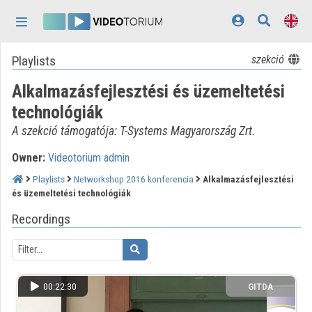
Skip header
Skip menu
Skip content
Playlists
szekció
Home
Alkalmazásfejlesztési és üzemeltetési
Log In
technológiák
Discovery
A szekció támogatója: T-Systems Magyarország Zrt.
Categories
Owner:
Videotorium admin
Playlists
Playlists
Networkshop 2016 konferencia
Alkalmazásfejlesztési
és üzemeltetési technológiák
Organizations
Recordings
Contributors
Appearance:
light
00:22:30
GITDA