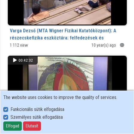
Varga Dezső (MTA Wigner Fizikai Kutatóközpont): A
részecskefizika eszköztára: felfedezések és
detektorok
1 112 view
10 year(s) ago
Atomcsill -- az Atomoktól a Csillagokig, ELTE TTK
00:42:32
The website uses cookies to improve the quality of services.
Funkcionális sütik elfogadása
Személyes sütik elfogadása
Elfogad
Elutasít
Timár Gábor (ELTE TTK, Geofizikai és Űrtudományi