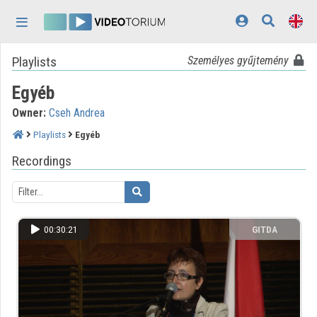
Skip header
Skip menu
Skip content
Playlists
Személyes gyűjtemény
Home
Egyéb
Log In
Owner:
Cseh Andrea
Discovery
Playlists
Egyéb
Categories
Recordings
Playlists
Organizations
00:30:21
GITDA
Contributors
Appearance:
light