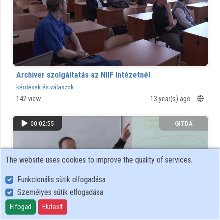
Archiver szolgáltatás az NIIF Intézetnél
kérdések és válaszok
142 view
13 year(s) ago
00:02:55
GITDA
The website uses cookies to improve the quality of services.
Funkcionális sütik elfogadása
Személyes sütik elfogadása
Elfogad
Elutasít