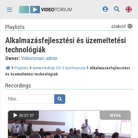
Skip header
Skip menu
Skip content
Playlists
szekció
Home
Alkalmazásfejlesztési és üzemeltetési
Log In
technológiák
Discovery
Owner:
Videotorium admin
Categories
Playlists
Networkshop 2013 konferencia
Alkalmazásfejlesztési
és üzemeltetési technológiák
Playlists
Recordings
Organizations
Contributors
00:07:37
GITDA
Appearance:
light