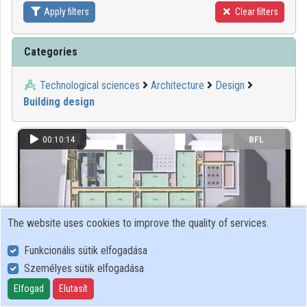
Apply filters
Clear filters
Contributors
Categories
Technological sciences
Architecture
Design
Building design
00:10:14
BFL
The website uses cookies to improve the quality of services.
Funkcionális sütik elfogadása
Személyes sütik elfogadása
Elfogad
Elutasít
Budapest Főváros Levéltára épületét bemutató