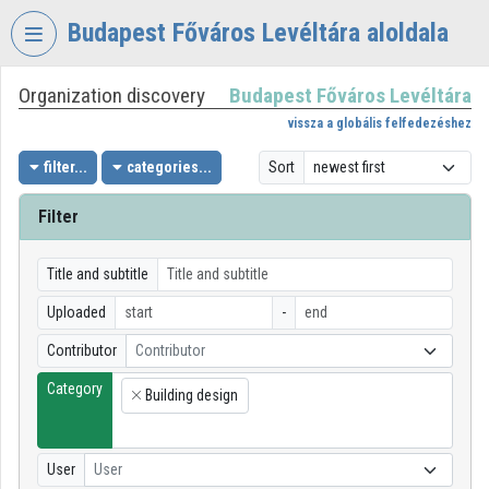
Skip header
Skip menu
Skip content
Budapest Főváros Levéltára aloldala
Organization discovery
Budapest Főváros Levéltára
VIDEO
TORIUM
vissza a globális felfedezéshez
BUDAPEST
filter...
categories...
Sort
FŐVÁROS
LEVÉLTÁRA
Filter
Organization home
Title and subtitle
Log In
Uploaded
-
Organization discovery
Contributor
Contributor
Category
Categories
Building design
×
Organization playlists
User
User
Organizations