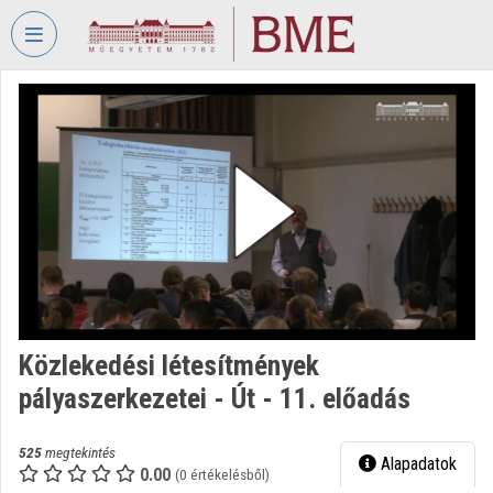
Fejléc kihagyása
Menü kihagyása
Tartalom kihagyása
VIDEO
TORIUM
BUDAPESTI
MŰSZAKI
ÉS
GAZDASÁGTUDOMÁNYI
EGYETEM
Intézményi kezdőlap
Bejelentkezés
Közlekedési létesítmények
pályaszerkezetei - Út - 11. előadás
Intézményi felfedezés
Kategóriák
525
megtekintés
Alapadatok
0.00
(0 értékelésből)
Intézményi listák