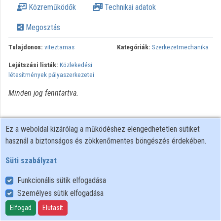
Közreműködők
Technikai adatok
Intézmények
Megosztás
Közreműködők
Tulajdonos:
viteztamas
Kategóriák:
Szerkezetmechanika
Lejátszási listák:
Közlekedési
létesítmények pályaszerkezetei
Minden jog fenntartva.
Ez a weboldal kizárólag a működéshez elengedhetetlen sütiket
használ a biztonságos és zökkenőmentes böngészés érdekében.
Süti szabályzat
Funkcionális sütik elfogadása
Személyes sütik elfogadása
Felhasználói szabályzat
Adatkezelési tájékoztató
Elfogad
Elutasít
Süti szabályzat