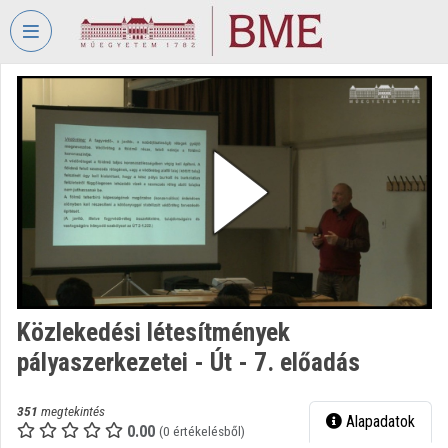
Fejléc kihagyása
Menü kihagyása
Tartalom kihagyása
VIDEO
TORIUM
BUDAPESTI
MŰSZAKI
ÉS
GAZDASÁGTUDOMÁNYI
EGYETEM
Intézményi kezdőlap
Bejelentkezés
Közlekedési létesítmények
pályaszerkezetei - Út - 7. előadás
Intézményi felfedezés
Kategóriák
351
megtekintés
Alapadatok
0.00
(0 értékelésből)
Intézményi listák