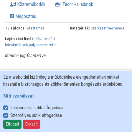
Közreműködők
Technikai adatok
Intézmények
Megosztás
Közreműködők
Tulajdonos:
viteztamas
Kategóriák:
Szerkezetmechanika
Lejátszási listák:
Közlekedési
létesítmények pályaszerkezetei
Minden jog fenntartva.
Ez a weboldal kizárólag a működéshez elengedhetetlen sütiket
használ a biztonságos és zökkenőmentes böngészés érdekében.
Süti szabályzat
Funkcionális sütik elfogadása
Személyes sütik elfogadása
Felhasználói szabályzat
Adatkezelési tájékoztató
Elfogad
Elutasít
Süti szabályzat