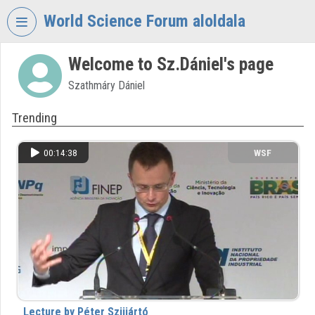
Skip header
Skip menu
Skip content
World Science Forum aloldala
Welcome to Sz.Dániel's page
VIDEO
TORIUM
Szathmáry Dániel
WORLD
Trending
SCIENCE
FORUM
00:14:38
WSF
Organization home
Log In
Organization discovery
Categories
Organization playlists
Lecture by Péter Szijjártó
Organizations