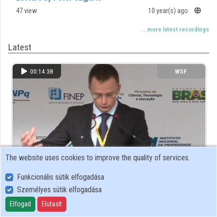
47 view
10 year(s) ago
Contributors
...more latest recordings
Latest
00:14:38
WSF
The website uses cookies to improve the quality of services.
Funkcionális sütik elfogadása
Lecture by Péter Szijjártó
Személyes sütik elfogadása
47 view
10 year(s) ago
Elfogad
Elutasít
...more latest recordings