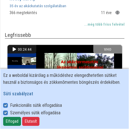
35 év az akáckutatás szolgálatában
366 megtekintés
11 éve
...még több friss felvétel
Legfrissebb
00:24:44
VHO
Ez a weboldal kizárólag a működéshez elengedhetetlen sütiket
használ a biztonságos és zökkenőmentes böngészés érdekében.
Süti szabályzat
Funkcionális sütik elfogadása
Személyes sütik elfogadása
Az akáctermesztés ökonómiai sajátosságai
Elfogad
Elutasít
323 megtekintés
11 éve