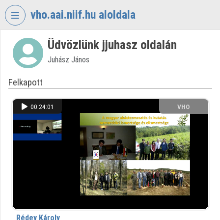
Fejléc kihagyása
Menü kihagyása
Tartalom kihagyása
vho.aai.niif.hu aloldala
Üdvözlünk jjuhasz oldalán
VIDEO
TORIUM
Juhász János
VHO.AAI.NIIF.HU
Felkapott
Intézményi kezdőlap
00:24:01
VHO
Bejelentkezés
Intézményi felfedezés
Kategóriák
Intézményi listák
Intézmények
Rédey Károly
Közreműködők