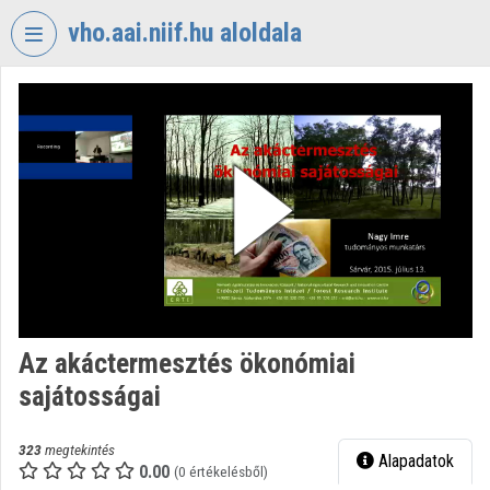
Fejléc kihagyása
Menü kihagyása
Tartalom kihagyása
vho.aai.niif.hu aloldala
VIDEO
TORIUM
VHO.AAI.NIIF.HU
Intézményi kezdőlap
Bejelentkezés
Intézményi felfedezés
Kategóriák
Az akáctermesztés ökonómiai
sajátosságai
Intézményi listák
Intézmények
323
megtekintés
Alapadatok
0.00
(0 értékelésből)
Közreműködők