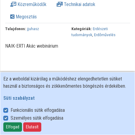
Közreműködők
Technikai adatok
Megosztás
Tulajdonos:
jjuhasz
Kategóriák:
Erdészeti
tudományok
,
Erdőművelés
NAIK-ERTI Akác webinárium
Ez a weboldal kizárólag a működéshez elengedhetetlen sütiket
használ a biztonságos és zökkenőmentes böngészés érdekében.
Süti szabályzat
Funkcionális sütik elfogadása
Személyes sütik elfogadása
Felhasználói szabályzat
Adatkezelési tájékoztató
Elfogad
Elutasít
Süti szabályzat