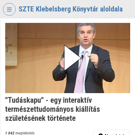
Fejléc kihagyása
Menü kihagyása
Tartalom kihagyása
SZTE Klebelsberg Könyvtár aloldala
VIDEO
TORIUM
SZTE
KLEBELSBERG
KÖNYVTÁR
Intézményi kezdőlap
Bejelentkezés
Intézményi felfedezés
"Tudáskapu" - egy interaktív
természettudományos kiállítás
Kategóriák
születésének története
Intézményi listák
1 042
megtekintés
Intézmények