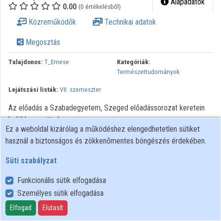
Alapadatok
0.00
(0 értékelésből)
Közreműködők
Közreműködők
Technikai adatok
Megosztás
Tulajdonos:
T_Emese
Kategóriák:
Természettudományok
Lejátszási listák:
VII. szemeszter
Az előadás a Szabadegyetem, Szeged előadássorozat keretein
belül hangzott el.
Ez a weboldal kizárólag a működéshez elengedhetetlen sütiket
Minden jog fenntartva.
használ a biztonságos és zökkenőmentes böngészés érdekében.
Süti szabályzat
Funkcionális sütik elfogadása
Személyes sütik elfogadása
Felhasználói szabályzat
Adatkezelési tájékoztató
Elfogad
Elutasít
Süti szabályzat