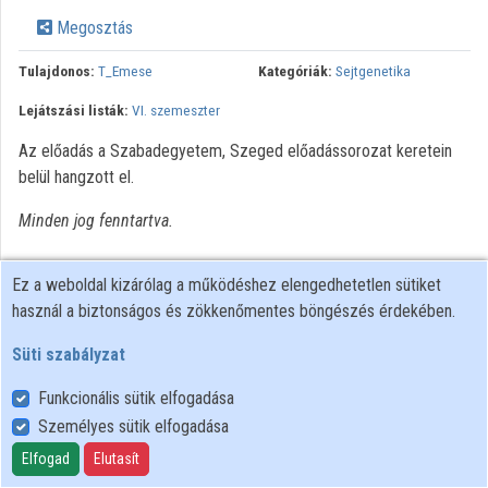
Megosztás
Közreműködők
Tulajdonos:
T_Emese
Kategóriák:
Sejtgenetika
Lejátszási listák:
VI. szemeszter
Az előadás a Szabadegyetem, Szeged előadássorozat keretein
belül hangzott el.
Minden jog fenntartva.
Ez a weboldal kizárólag a működéshez elengedhetetlen sütiket
használ a biztonságos és zökkenőmentes böngészés érdekében.
Süti szabályzat
Funkcionális sütik elfogadása
Személyes sütik elfogadása
Felhasználói szabályzat
Adatkezelési tájékoztató
Elfogad
Elutasít
Süti szabályzat