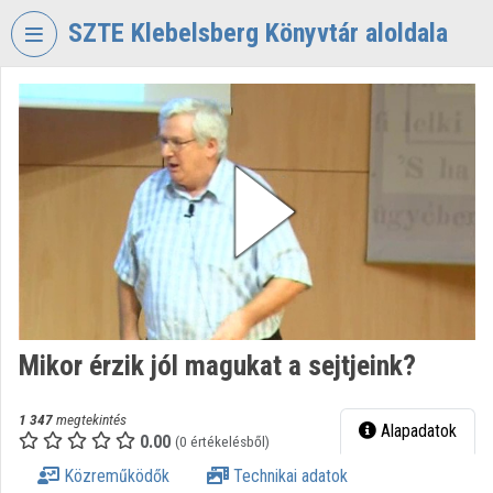
Fejléc kihagyása
Menü kihagyása
Tartalom kihagyása
SZTE Klebelsberg Könyvtár aloldala
VIDEO
TORIUM
SZTE
KLEBELSBERG
KÖNYVTÁR
Intézményi kezdőlap
Bejelentkezés
Intézményi felfedezés
Mikor érzik jól magukat a sejtjeink?
Kategóriák
1 347
megtekintés
Alapadatok
0.00
Intézményi listák
(0 értékelésből)
Közreműködők
Technikai adatok
Intézmények