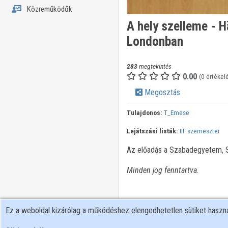
Közreműködők
A hely szelleme - H
Londonban
283
megtekintés
0.00
(0 értékel
Megosztás
Tulajdonos:
T_Emese
Lejátszási listák:
III. szemeszter
Az előadás a Szabadegyetem, Sz
Minden jog fenntartva.
Ez a weboldal kizárólag a működéshez elengedhetetlen sütiket hasz