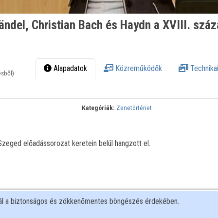
ändel, Christian Bach és Haydn a XVIII. száz
Alapadatok
Közreműködők
Technikai
ésből)
Kategóriák:
Zenetörténet
eged előadássorozat keretein belül hangzott el.
nál a biztonságos és zökkenőmentes böngészés érdekében.