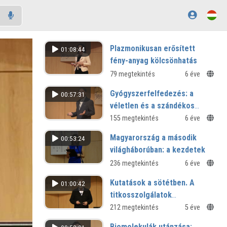
Plazmonikusan erősített
01:08:44
fény-anyag kölcsönhatás
79 megtekintés
6 éve
Gyógyszerfelfedezés: a
00:57:31
véletlen és a szándékos
tervezés szerepe
155 megtekintés
6 éve
Magyarország a második
00:53:24
világháborúban: a kezdetek
236 megtekintés
6 éve
Kutatások a sötétben. A
01:00:42
titkosszolgálatok
vizsgálatának módszertani
212 megtekintés
5 éve
kérdéseiről
Biomolekulák utánzása: