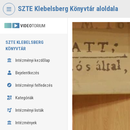
Fejléc kihagyása
Menü kihagyása
Tartalom kihagyása
SZTE Klebelsberg Könyvtár aloldala
VIDEO
TORIUM
SZTE KLEBELSBERG
KÖNYVTÁR
Intézményi kezdőlap
Bejelentkezés
Intézményi felfedezés
Kategóriák
Intézményi listák
Intézmények