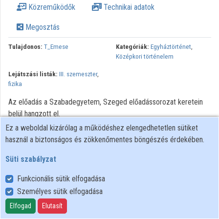
Közreműködők
Technikai adatok
Közreműködők
Megosztás
Tulajdonos:
T_Emese
Kategóriák:
Egyháztörténet
,
Középkori történelem
Lejátszási listák:
III. szemeszter
,
fizika
Az előadás a Szabadegyetem, Szeged előadássorozat keretein
belül hangzott el.
Ez a weboldal kizárólag a működéshez elengedhetetlen sütiket
Minden jog fenntartva.
használ a biztonságos és zökkenőmentes böngészés érdekében.
Süti szabályzat
Funkcionális sütik elfogadása
Személyes sütik elfogadása
Felhasználói szabályzat
Adatkezelési tájékoztató
Elfogad
Elutasít
Süti szabályzat