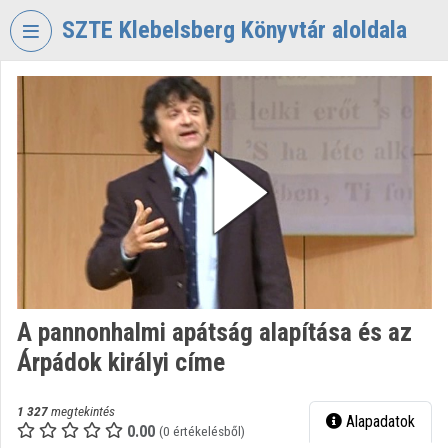
Fejléc kihagyása
Menü kihagyása
Tartalom kihagyása
SZTE Klebelsberg Könyvtár aloldala
VIDEO
TORIUM
SZTE
KLEBELSBERG
KÖNYVTÁR
Intézményi kezdőlap
Bejelentkezés
Intézményi felfedezés
A pannonhalmi apátság alapítása és az
Árpádok királyi címe
Kategóriák
Intézményi listák
1 327
megtekintés
Alapadatok
0.00
(0 értékelésből)
Intézmények