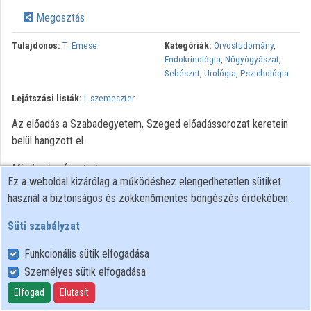
Megosztás
Közreműködők
Tulajdonos:
T_Emese
Kategóriák:
Orvostudomány
,
Endokrinológia
,
Nőgyógyászat
,
Sebészet
,
Urológia
,
Pszichológia
Lejátszási listák:
I. szemeszter
Az előadás a Szabadegyetem, Szeged előadássorozat keretein
belül hangzott el.
Minden jog fenntartva.
Ez a weboldal kizárólag a működéshez elengedhetetlen sütiket
használ a biztonságos és zökkenőmentes böngészés érdekében.
Süti szabályzat
Funkcionális sütik elfogadása
Személyes sütik elfogadása
Felhasználói szabályzat
Adatkezelési tájékoztató
Elfogad
Elutasít
Süti szabályzat