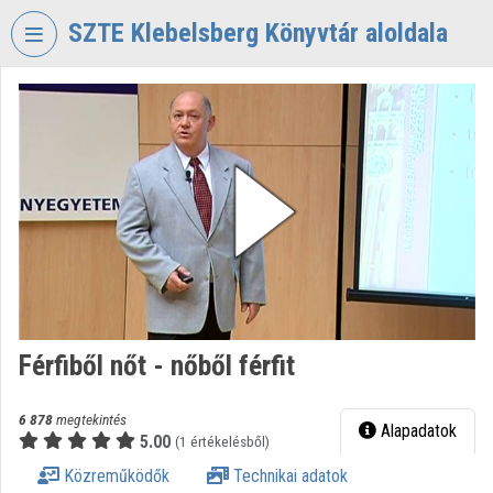
Fejléc kihagyása
Menü kihagyása
Tartalom kihagyása
SZTE Klebelsberg Könyvtár aloldala
VIDEO
TORIUM
SZTE
KLEBELSBERG
KÖNYVTÁR
Intézményi kezdőlap
Bejelentkezés
Intézményi felfedezés
Férfiből nőt - nőből férfit
Kategóriák
6 878
megtekintés
Alapadatok
5.00
Intézményi listák
(1 értékelésből)
Közreműködők
Technikai adatok
Intézmények