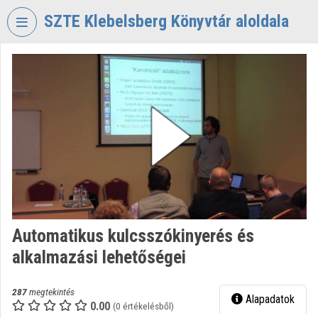
Fejléc kihagyása
Menü kihagyása
Tartalom kihagyása
SZTE Klebelsberg Könyvtár aloldala
VIDEO
TORIUM
SZTE
KLEBELSBERG
KÖNYVTÁR
Intézményi kezdőlap
Bejelentkezés
Intézményi felfedezés
Automatikus kulcsszókinyerés és
alkalmazási lehetőségei
Kategóriák
Intézményi listák
287
megtekintés
Alapadatok
0.00
(0 értékelésből)
Intézmények