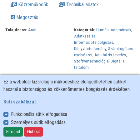
Közreműködők
Technikai adatok
Közreműködők
Megosztás
Tulajdonos:
Andi
Kategóriák:
Humán tudományok
,
Adatkezelés
,
Információfeldolgozás
,
Könyvtártudomány
,
Számítógépes
nyelvészet
,
Adatbázis-kezelés
,
Szoftvertechnológia
,
Digitális
tartalom
Lejátszási listák:
Digitális
Ez a weboldal kizárólag a működéshez elengedhetetlen sütiket
bölcsészet Szegeden
használ a biztonságos és zökkenőmentes böngészés érdekében.
A dokumentumok lényegét tömören leíró kulcsszavak hasznos
Süti szabályzat
segítséget nyújthatnak a digitális bölcsészet területein, melyek
egyebek mellett a katalogizáló, -és kivonatoló rendszerekben
Funkcionális sütik elfogadása
vagy információ-visszakereső alkalmazásokban is sikeresen
Személyes sütik elfogadása
fölhasználhatók. Mivel a kulcsszavak előállítása – a feldolgozandó
Elfogad
Elutasít
dokumentumok volumenéből adódóan – sok esetben