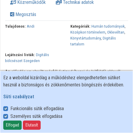
Közreműködők
Technikai adatok
Közreműködők
Megosztás
Tulajdonos:
Andi
Kategóriák:
Humán tudományok
,
Középkori történelem
,
Oklevéltan
,
Könyvtártudomány
,
Digitális
tartalom
Lejátszási listák:
Digitális
bölcsészet Szegeden
Az előadás az elmúlt másfél évtized (hazai és külföldi) oklevél-
Ez a weboldal kizárólag a működéshez elengedhetetlen sütiket
digitalizálási vállalkozásait (a teljesség igénye nélkül) áttekintve és
használ a biztonságos és zökkenőmentes böngészés érdekében.
röviden értékelve tesz kísérletet az Anjou-kori oklevéltár online
adatbázisának kontextualizálására. A közel 21 ezer magyar nyelvű
Süti szabályzat
regesztát tartalmazó XML-struktúrájú adatbázis mindmáig
kiaknázatlan lehetőségeket nyújt(hat) a középkorászok és más
Funkcionális sütik elfogadása
diszciplínák kutatói számára. A szemantikus web (RDF, OWL),
Személyes sütik elfogadása
valamint a tér-informatika (geo-referálás) kínálta lehetőségek felé
Elfogad
Elutasít
elmozdulva hatványozottan lehetne kiaknázni az adatbázisban