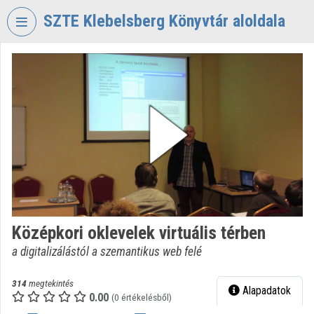
Fejléc kihagyása
Menü kihagyása
Tartalom kihagyása
SZTE Klebelsberg Könyvtár aloldala
VIDEO
TORIUM
SZTE
KLEBELSBERG
KÖNYVTÁR
Intézményi kezdőlap
Bejelentkezés
Intézményi felfedezés
Középkori oklevelek virtuális térben
a digitalizálástól a szemantikus web felé
Kategóriák
Intézményi listák
314
megtekintés
Alapadatok
0.00
(0 értékelésből)
Intézmények