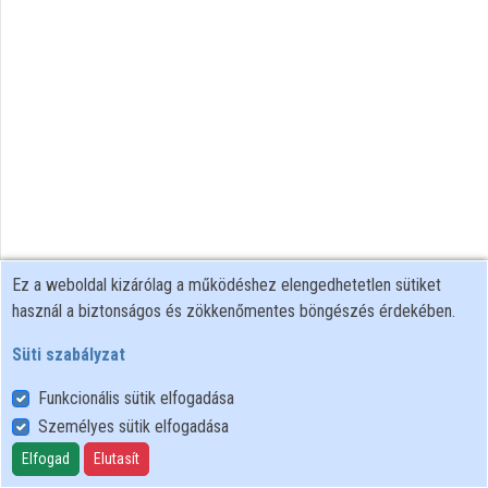
Közreműködők
Ez a weboldal kizárólag a működéshez elengedhetetlen sütiket
használ a biztonságos és zökkenőmentes böngészés érdekében.
Süti szabályzat
Funkcionális sütik elfogadása
Személyes sütik elfogadása
Felhasználói szabályzat
Adatkezelési tájékoztató
Elfogad
Elutasít
Süti szabályzat