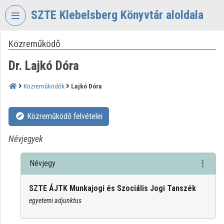
Fejléc kihagyása
Menü kihagyása
Tartalom kihagyása
SZTE Klebelsberg Könyvtár aloldala
Közreműködő
VIDEO
TORIUM
Dr. Lajkó Dóra
SZTE
KLEBELSBERG
Közreműködők
Lajkó Dóra
KÖNYVTÁR
Intézményi kezdőlap
Közreműködő felvételei
Bejelentkezés
Névjegyek
Intézményi felfedezés
Névjegy
Kategóriák
SZTE ÁJTK Munkajogi és Szociális Jogi Tanszék
Intézményi listák
egyetemi adjunktus
Intézmények