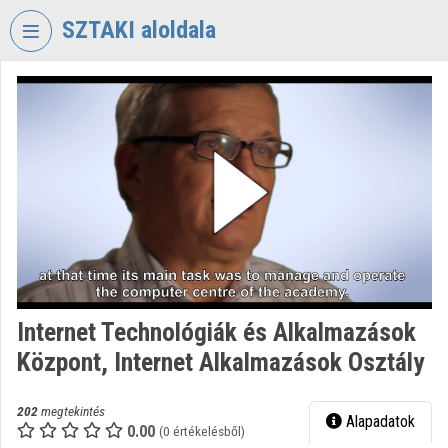
Fejléc kihagyása
Menü kihagyása
Tartalom kihagyása
SZTAKI aloldala
VIDEO
TORIUM
SZÁMÍTÁSTECHNIKAI
ÉS
AUTOMATIZÁLÁSI
KUTATÓINTÉZET
Intézményi kezdőlap
Bejelentkezés
Internet Technológiák és Alkalmazások
Intézményi felfedezés
Központ, Internet Alkalmazások Osztály
Kategóriák
202
megtekintés
Alapadatok
Intézményi listák
0.00
(0 értékelésből)