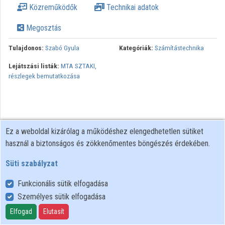
Közreműködők
Technikai adatok
Intézmények
Megosztás
Közreműködők
Tulajdonos:
Szabó Gyula
Kategóriák:
Számítástechnika
Lejátszási listák:
MTA SZTAKI,
részlegek bemutatkozása
Ez a weboldal kizárólag a működéshez elengedhetetlen sütiket
használ a biztonságos és zökkenőmentes böngészés érdekében.
Süti szabályzat
Funkcionális sütik elfogadása
Személyes sütik elfogadása
Felhasználói szabályzat
Adatkezelési tájékoztató
Elfogad
Elutasít
Süti szabályzat