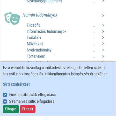
Számítógéptudomány
...
Intézmények
Humán tudományok
Közreműködők
Filozófia
...
Információs tudományok
...
Irodalom
...
Művészet
...
Nyelvtudomány
...
Történelem
...
Vallástudomány
...
Ez a weboldal kizárólag a működéshez elengedhetetlen sütiket
használ a biztonságos és zökkenőmentes böngészés érdekében.
Műszaki tudományok
Süti szabályzat
Építészet
...
Mérnöki tudományok
...
Funkcionális sütik elfogadása
Technológiai eljárások
...
Személyes sütik elfogadása
Elfogad
Elutasít
Társadalomtudományok