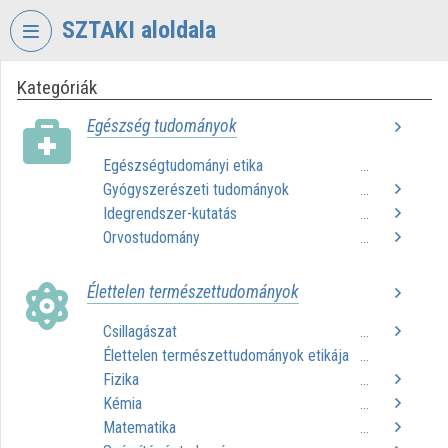
Fejléc kihagyása
Menü kihagyása
Tartalom kihagyása
SZTAKI aloldala
Kategóriák
VIDEO
TORIUM
Egészség tudományok
SZÁMÍTÁSTECHNIKAI
Egészségtudományi etika
...
ÉS
Gyógyszerészeti tudományok
AUTOMATIZÁLÁSI
...
KUTATÓINTÉZET
Idegrendszer-kutatás
...
Orvostudomány
...
Intézményi kezdőlap
Élettelen természettudományok
Bejelentkezés
Csillagászat
...
Intézményi felfedezés
Élettelen természettudományok etikája
...
Fizika
Kategóriák
...
Kémia
...
Intézményi listák
Matematika
...