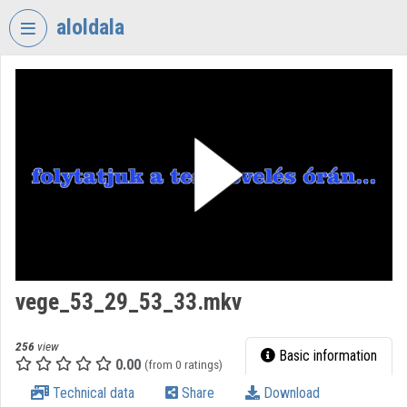
Skip header
Skip menu
Skip content
aloldala
VIDEO
TORIUM
SZEGEDI
RENDÉSZETI
SZAKGIMNÁZIUM
Organization home
Log In
Organization discovery
vege_53_29_53_33.mkv
Categories
256
view
Basic information
0.00
Organization playlists
(from 0 ratings)
Technical data
Share
Download
Organizations