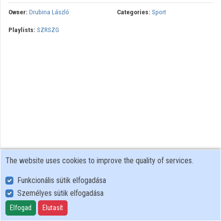
Owner:
Drubina László
Categories:
Sport
Contributors
Playlists:
SZRSZG
The website uses cookies to improve the quality of services.
Funkcionális sütik elfogadása
Személyes sütik elfogadása
User Policy
Adatkezelési tájékoztató (en)
Elfogad
Elutasít
Cookie Policy