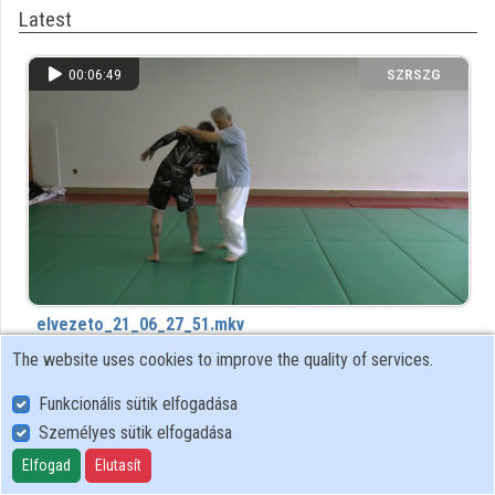
Latest
Contributors
00:06:49
SZRSZG
elvezeto_21_06_27_51.mkv
308 view
7 year(s) ago
The website uses cookies to improve the quality of services.
...more latest recordings
Funkcionális sütik elfogadása
Személyes sütik elfogadása
Top rated recently
Elfogad
Elutasít
00:02:05
SZRSZG