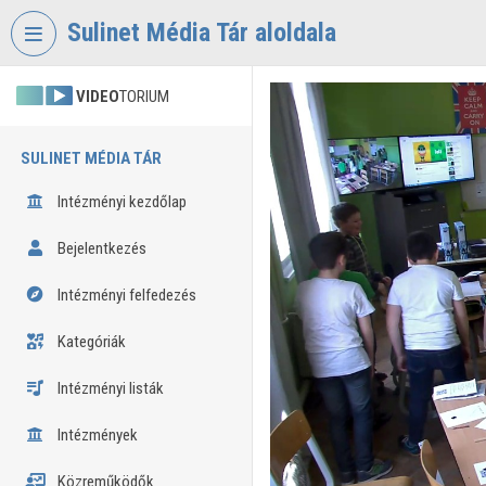
Fejléc kihagyása
Menü kihagyása
Tartalom kihagyása
Sulinet Média Tár aloldala
VIDEO
TORIUM
SULINET MÉDIA TÁR
Intézményi kezdőlap
Bejelentkezés
Intézményi felfedezés
Kategóriák
Intézményi listák
Intézmények
Közreműködők