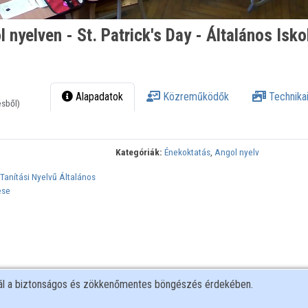
 nyelven - St. Patrick's Day - Általános Isko
Alapadatok
Közreműködők
Technikai
ésből)
Kategóriák:
Énekoktatás
,
Angol nyelv
Tanítási Nyelvű Általános
ese
nál a biztonságos és zökkenőmentes böngészés érdekében.