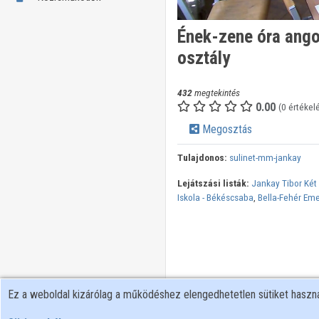
Ének-zene óra angol
osztály
432
megtekintés
0.00
(0 értékel
Megosztás
Tulajdonos:
sulinet-mm-jankay
Lejátszási listák:
Jankay Tibor Két 
Iskola - Békéscsaba
,
Bella-Fehér Em
Ez a weboldal kizárólag a működéshez elengedhetetlen sütiket hasz