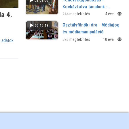
01:08:06
Kockáztatva tanulunk -
la 4.
Minősített Tehetséggondozó
244 megtekintés
4 éve
Műhely - Jankay Iskola
Osztályfőnöki óra - Médiajog
00:45:48
és médiamanipuláció
526 megtekintés
10 éve
 adatok