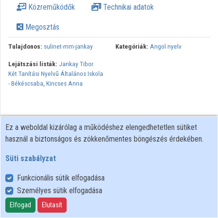
Közreműködők
Technikai adatok
Közreműködők
Megosztás
Tulajdonos:
sulinet-mm-jankay
Kategóriák:
Angol nyelv
Lejátszási listák:
Jankay Tibor
Két Tanítási Nyelvű Általános Iskola
- Békéscsaba
,
Kincses Anna
Ez a weboldal kizárólag a működéshez elengedhetetlen sütiket
használ a biztonságos és zökkenőmentes böngészés érdekében.
Süti szabályzat
Funkcionális sütik elfogadása
Személyes sütik elfogadása
Felhasználói szabályzat
Adatkezelési tájékoztató
Elfogad
Elutasít
Süti szabályzat