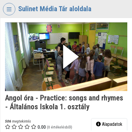
Fejléc kihagyása
Menü kihagyása
Tartalom kihagyása
Sulinet Média Tár aloldala
VIDEO
TORIUM
SULINET
MÉDIA
TÁR
Intézményi kezdőlap
Bejelentkezés
Intézményi felfedezés
Angol óra - Practice: songs and rhymes
- Általános Iskola 1. osztály
Kategóriák
Intézményi listák
506
megtekintés
Alapadatok
0.00
(0 értékelésből)
Intézmények