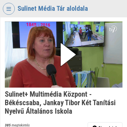
Fejléc kihagyása
Menü kihagyása
Tartalom kihagyása
Sulinet Média Tár aloldala
VIDEO
TORIUM
SULINET
MÉDIA
TÁR
Intézményi kezdőlap
Bejelentkezés
Intézményi felfedezés
Sulinet+ Multimédia Központ -
Békéscsaba, Jankay Tibor Két Tanítási
Kategóriák
Nyelvű Általános Iskola
Intézményi listák
385
megtekintés
Intézmények