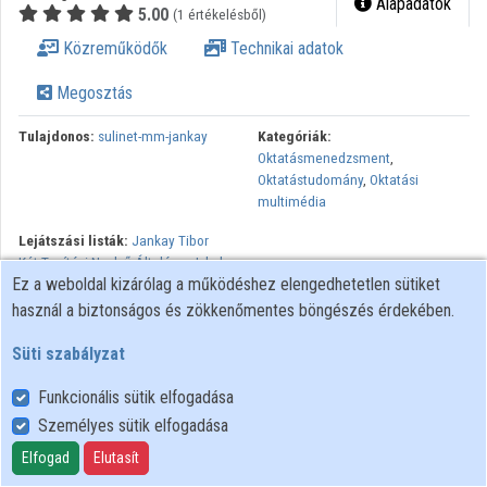
Alapadatok
5.00
(1 értékelésből)
Közreműködők
Közreműködők
Technikai adatok
Megosztás
Tulajdonos:
sulinet-mm-jankay
Kategóriák:
Oktatásmenedzsment
,
Oktatástudomány
,
Oktatási
multimédia
Lejátszási listák:
Jankay Tibor
Két Tanítási Nyelvű Általános Iskola
Ez a weboldal kizárólag a működéshez elengedhetetlen sütiket
- Békéscsaba
,
Események,
versenyek, ünnepségek
használ a biztonságos és zökkenőmentes böngészés érdekében.
A Nemzeti Információs Infrastruktúra Fejlesztési Intézet
Süti szabályzat
korszerű, a digitális oktatás számára meghatározó jelentőségű
Funkcionális sütik elfogadása
szolgáltatást indított útjára. A különleges eszköznek
köszönhetően a Jankay Tibor általános iskolában a tanórákat
Személyes sütik elfogadása
élőben közvetíthetik és videóra rögzíthetik, amelyet a
Elfogad
Elutasít
pedagógusok, a szülők és a diákok is visszanézhetnek. Emellett