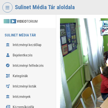
Fejléc kihagyása
Menü kihagyása
Tartalom kihagyása
Sulinet Média Tár aloldala
VIDEO
TORIUM
SULINET MÉDIA TÁR
Intézményi kezdőlap
Bejelentkezés
Intézményi felfedezés
Kategóriák
Intézményi listák
Intézmények
Közreműködők