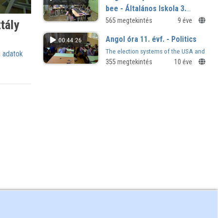
bee - Általános Iskola 3.
osztály
565 megtekintés
9 éve
tály
Angol óra 11. évf. - Politics
00:44:26
The election systems of the USA and
 adatok
GB
355 megtekintés
10 éve