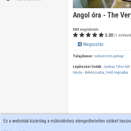
Angol óra - The Very
593
megtekintés
5.00
(1 értékel
Megosztás
Tulajdonos:
sulinet-mm-jankay
Lejátszási listák:
Jankay Tibor Két 
Iskola - Békéscsaba
,
Velő Hajnalka
Ez a weboldal kizárólag a működéshez elengedhetetlen sütiket hasz